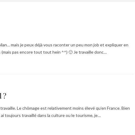
e bilan… mais je peux déjà vous raconter un peu mon job et expliquer en
s (mais pas encore tout tout hein ^^) 🙂 Je travaille donc…
l ?
 il travaille. Le chômage est relativement moins élevé qu’en France. Bien
 ai toujours travaillé dans la culture ou le tourisme, je…