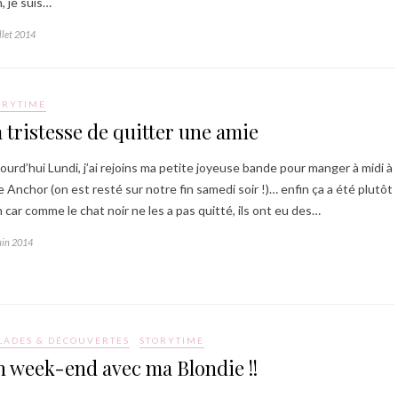
, je suis…
illet 2014
ORYTIME
 tristesse de quitter une amie
ourd’hui Lundi, j’ai rejoins ma petite joyeuse bande pour manger à midi à
 Anchor (on est resté sur notre fin samedi soir !)… enfin ça a été plutôt
 car comme le chat noir ne les a pas quitté, ils ont eu des…
uin 2014
LADES & DÉCOUVERTES
STORYTIME
 week-end avec ma Blondie !!