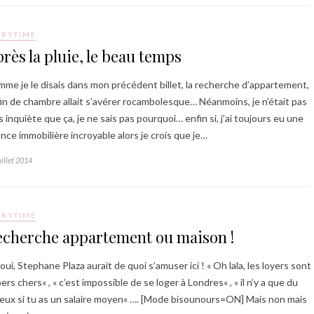
ORYTIME
rès la pluie, le beau temps
me je le disais dans mon précédent billet, la recherche d’appartement,
in de chambre allait s’avérer rocambolesque… Néanmoins, je n’était pas
s inquiète que ça, je ne sais pas pourquoi… enfin si, j’ai toujours eu une
nce immobilière incroyable alors je crois que je…
uillet 2014
ORYTIME
echerche appartement ou maison !
oui, Stephane Plaza aurait de quoi s’amuser ici ! « Oh lala, les loyers sont
ers chers« , « c’est impossible de se loger à Londres« , « il n’y a que du
eux si tu as un salaire moyen« …. [Mode bisounours=ON] Mais non mais