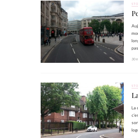
ST
Pe
Auj
mon
lon
pas
30 
ST
La
La 
c’e
son
log