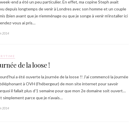
week-end a été un peu particulier. En effet, ma copine Steph avait
vu depuis longtemps de venir à Londres avec son homme et un couple
mis (bien avant que je n’emménage ou que je songe à venir m’installer ici
Rendez-vous ai pris…
in 2014
ORYTIME
urnée de la loose !
ourd’hui a été ouverte la journée de la loose !! J’ai commencé la journée
téléphonant à OVH (l’hébergeur) de mon site internet pour savoir
rquoi il fallait plus d’1 semaine pour que mon 2e domaine soit ouvert…
t simplement parce que je n’avais…
in 2014