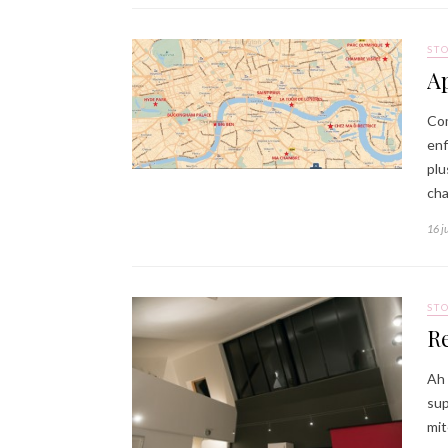
ST
Ap
Com
enf
plu
cha
16 j
ST
R
Ah 
sup
mit