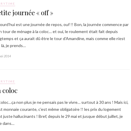
ORYTIME
tite journée « off »
ourd’hui est une journée de repos, ouf !! Bon, la journée commence par
 tour de ménage à la coloc… et oui, le roulement était fait depuis
gtemps et ça aurait dû être le tour d’Amandine, mais comme elle n’est
 là, je prends…
mai 2014
ORYTIME
 coloc
coloc…ça non plus je ne pensais pas le vivre… surtout à 30 ans ! Mais ici,
st monnaie courante, c’est même obligatoire !! les prix du logement
t juste hallucinants ! Bref, depuis le 29 mai et jusque début juillet, je
e dans…