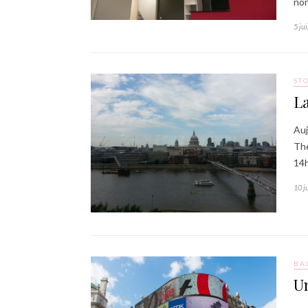
non
5 ju
ST
La
Auj
The
14h
10 j
BA
Un