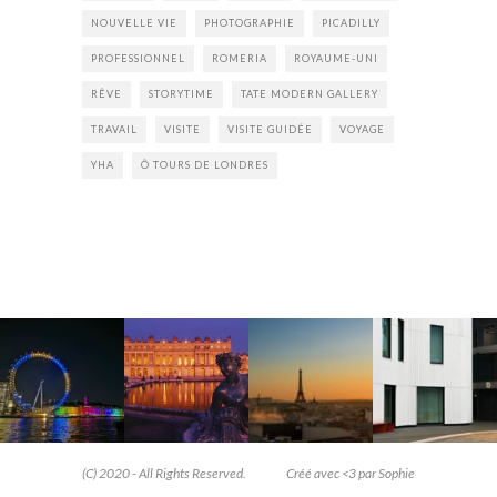
NOUVELLE VIE
PHOTOGRAPHIE
PICADILLY
PROFESSIONNEL
ROMERIA
ROYAUME-UNI
RÊVE
STORYTIME
TATE MODERN GALLERY
TRAVAIL
VISITE
VISITE GUIDÉE
VOYAGE
YHA
Ô TOURS DE LONDRES
(C) 2020 - All Rights Reserved.
Créé avec <3 par Sophie