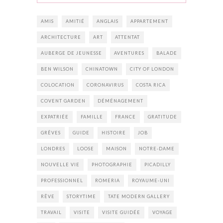
AMIS
AMITIÉ
ANGLAIS
APPARTEMENT
ARCHITECTURE
ART
ATTENTAT
AUBERGE DE JEUNESSE
AVENTURES
BALADE
BEN WILSON
CHINATOWN
CITY OF LONDON
COLOCATION
CORONAVIRUS
COSTA RICA
COVENT GARDEN
DÉMÉNAGEMENT
EXPATRIÉE
FAMILLE
FRANCE
GRATITUDE
GRÊVES
GUIDE
HISTOIRE
JOB
LONDRES
LOOSE
MAISON
NOTRE-DAME
NOUVELLE VIE
PHOTOGRAPHIE
PICADILLY
PROFESSIONNEL
ROMERIA
ROYAUME-UNI
RÊVE
STORYTIME
TATE MODERN GALLERY
TRAVAIL
VISITE
VISITE GUIDÉE
VOYAGE