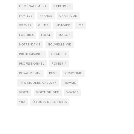
DÉMÉNAGEMENT
EXPATRIÉE
FAMILLE
FRANCE
GRATITUDE
GRÊVES
GUIDE
HISTOIRE
JOB
LONDRES
LOOSE
MAISON
NOTRE-DAME
NOUVELLE VIE
PHOTOGRAPHIE
PICADILLY
PROFESSIONNEL
ROMERIA
ROYAUME-UNI
RÊVE
STORYTIME
TATE MODERN GALLERY
TRAVAIL
VISITE
VISITE GUIDÉE
VOYAGE
YHA
Ô TOURS DE LONDRES