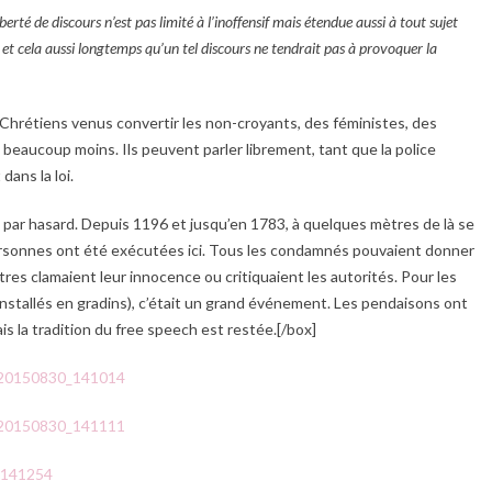
liberté de discours n’est pas limité à l’inoffensif mais étendue aussi à tout sujet
t cela aussi longtemps qu’un tel discours ne tendrait pas à provoquer la
hrétiens venus convertir les non-croyants, des féministes, des
 beaucoup moins. Ils peuvent parler librement, tant que la police
ans la loi.
i par hasard. Depuis 1196 et jusqu’en 1783, à quelques mètres de là se
personnes ont été exécutées ici. Tous les condamnés pouvaient donner
tres clamaient leur innocence ou critiquaient les autorités. Pour les
installés en gradins), c’était un grand événement. Les pendaisons ont
s la tradition du free speech est restée.[/box]