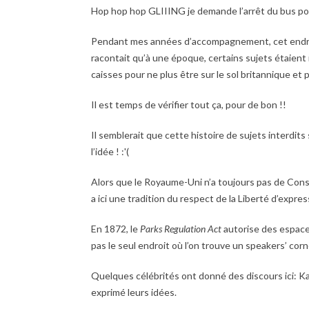
Hop hop hop GLIIING je demande l’arrêt du bus pour 
Pendant mes années d’accompagnement, cet endroit 
racontait qu’à une époque, certains sujets étaient i
caisses pour ne plus être sur le sol britannique et p
Il est temps de vérifier tout ça, pour de bon !!
Il semblerait que cette histoire de sujets interdits
l’idée ! :'(
Alors que le Royaume-Uni n’a toujours pas de Const
a ici une tradition du respect de la Liberté d’expr
En 1872, le
Parks Regulation Act
autorise des espace
pas le seul endroit où l’on trouve un speakers’ corn
Quelques célébrités ont donné des discours ici: Ka
exprimé leurs idées.